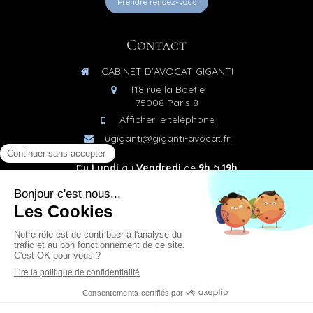
Prendre rendez-vous
Contact
CABINET D’AVOCAT GIGANTI
118 rue la Boétie
75008
Paris 8
Afficher le téléphone
ugiganti@giganti-avocat.fr
Du
Lundi
au
Vendredi
de
9h
à
19h
Plan du site
Mentions légales
©2023 Maitre Giganti
Création et référencement du site par Simplébo