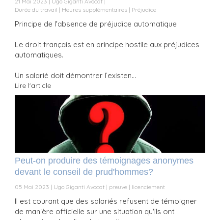
21 Mai 2023
Ugo Giganti Avocat
Durée du travail
Heures supplémentaires
Préjudice
Principe de l'absence de préjudice automatique
Le droit français est en principe hostile aux préjudices
automatiques.
Un salarié doit démontrer l’existen...
Lire l'article
Peut-on produire des témoignages anonymes
devant le conseil de prud'hommes?
05 Mai 2023
Ugo Giganti Avocat
preuve
licenciement
Il est courant que des salariés refusent de témoigner
de manière officielle sur une situation qu'ils ont