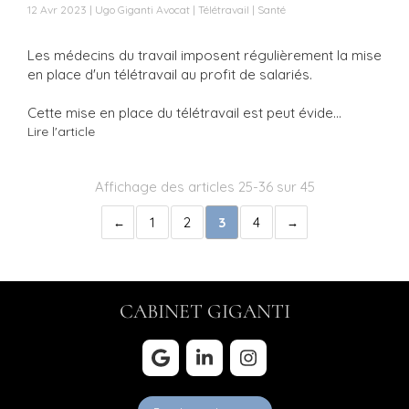
12 Avr 2023
Ugo Giganti Avocat
Télétravail
Santé
Les médecins du travail imposent régulièrement la mise
en place d'un télétravail au profit de salariés.
Cette mise en place du télétravail est peut évide...
Lire l'article
Affichage des articles 25-36 sur 45
1
2
3
4
CABINET GIGANTI