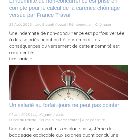
L’indemnité de non-concurrence est prise en
compte pour le calcul de la carence chômage
versée par France Travail
22 Août 2023
Ugo Giganti Avocat
Rémunération
Chômage
Une indemnité de non-concurrence est parfois versée
à des salariés ayant quitté leur emploi. Les
conséquences du versement de cette indemnité est
rarement ét...
Lire l'article
Un salarié au forfait-jours ne peut pas pointer
07 Juil 2023
Ugo Giganti Avocat
Durée du travail
Heures supplémentaires
A ne pas faire
Une entreprise avait mis en place un système de
badgeage applicable aux salariés ayant conclu une