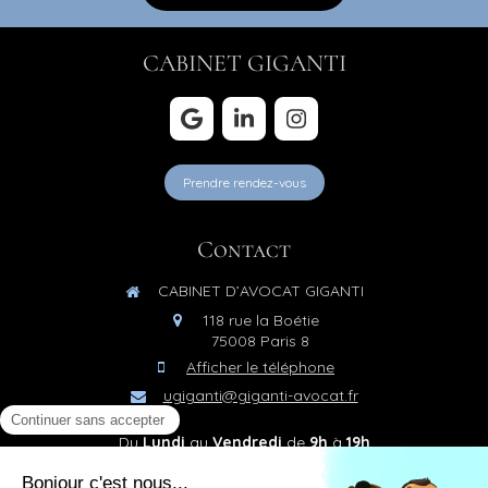
CABINET GIGANTI
Prendre rendez-vous
Contact
CABINET D’AVOCAT GIGANTI
118 rue la Boétie
75008
Paris 8
Afficher le téléphone
ugiganti@giganti-avocat.fr
Du
Lundi
au
Vendredi
de
9h
à
19h