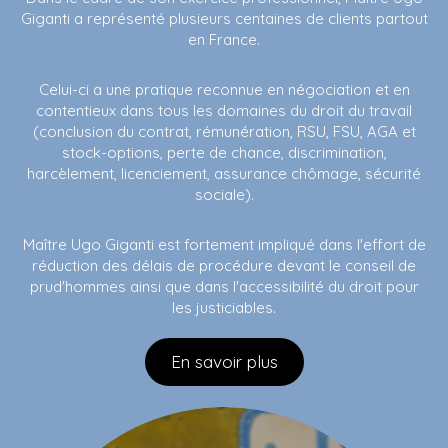
Giganti a représenté plusieurs centaines de clients partout
en France.
Celui-ci a une pratique reconnue en négociation et en
contentieux dans tous les domaines du droit du travail
(conclusion du contrat, rémunération, RSU, FSU, AGA et
stock-options, perte de chance, discrimination,
harcèlement, licenciement, assurance chômage, sécurité
sociale).
Maître Ugo Giganti est fortement impliqué dans l'effort de
réduction des délais de procédure devant le conseil de
prud'hommes ainsi que dans l'accessibilité du droit pour
les justiciables.
En savoir plus