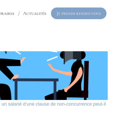
Je prends rendez-vous
raires
Actualités
 un salarié d’une clause de non-concurrence peut-il