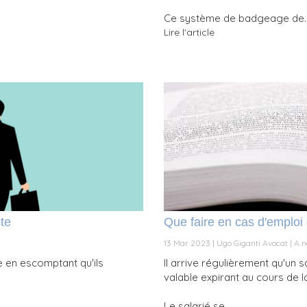
Ce système de badgeage de..
Lire l'article
te
Que faire en cas d'emploi 
13 Mar 2023
Ugo Giganti Avocat
A n
e en escomptant qu'ils
Il arrive régulièrement qu'un 
valable expirant au cours de la
Le salarié se ...