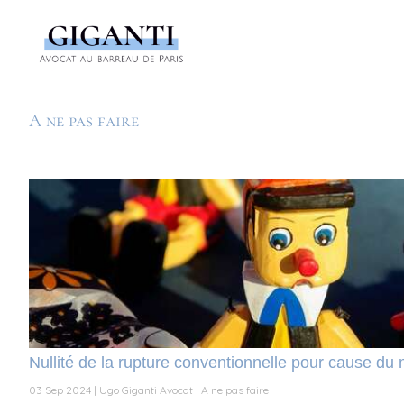
A ne pas faire
Nullité de la rupture conventionnelle pour cause du
03 Sep 2024
Ugo Giganti Avocat
A ne pas faire