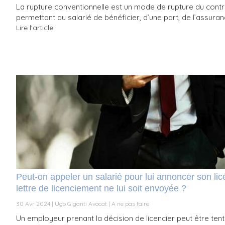
La rupture conventionnelle est un mode de rupture du contr
permettant au salarié de bénéficier, d’une part, de l’assuran
Lire l'article
Peut-on appeler un salarié pour lui annoncer son li
lettre de licenciement ne lui soit envoyée ?
30 Avr 2024
Ugo Giganti Avocat
A ne pas faire
Un employeur prenant la décision de licencier peut être tent