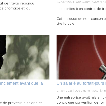
23 Août 2024
Ugo Giganti Avocat
A 
at de travail répandu
ce chômage et, d...
Les parties à un contrat de tr
Cette clause de non-concurren
Lire l'article
cenciement avant que la
Un salarié au forfait-jours
07 Juil 2023
Ugo Giganti Avocat
A n
Une entreprise avait mis en 
conclu une convention de forfa
é de prévenir le salarié en